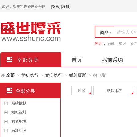
您好，欢迎光临盛世婚采网
[
登录
]
[
注册
]
请输入关
商品
热词 :
婚纱
蜜月
婚
店铺
首页
婚前采购
全部分类
全部
婚庆执行
婚庆执行
婚纱摄影
微电影
>
>
>
>
全部分类
区域
默认排序
婚纱摄影
婚礼策划
婚宴场地
婚纱礼服