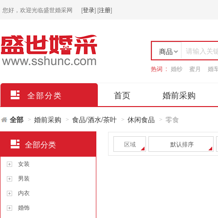
您好，欢迎光临盛世婚采网
[
登录
]
[
注册
]
请输入关
商品
热词 :
婚纱
蜜月
婚
店铺
首页
婚前采购
全部分类
全部
婚前采购
食品/酒水/茶叶
休闲食品
零食
>
>
>
>
全部分类
区域
默认排序
女装
男装
内衣
婚饰