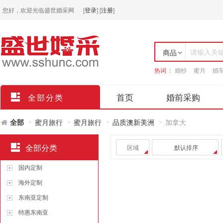
您好，欢迎光临盛世婚采网
[
登录
]
[
注册
]
请输入关
商品
热词 :
婚纱
蜜月
婚
店铺
首页
婚前采购
全部分类
全部
蜜月旅行
蜜月旅行
品质澳新美洲
加拿大
>
>
>
>
全部分类
区域
默认排序
国内定制
海外定制
东南亚定制
特惠东南亚