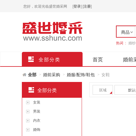
您好，欢迎光临盛世婚采网
[
登录
]
[
注册
]
商品
热词 :
婚纱
店铺
首页
婚前
全部分类
全部
婚前采购
婚服/配饰/鞋包
女鞋
>
>
>
全部分类
区域
默认
女装
男装
内衣
婚饰