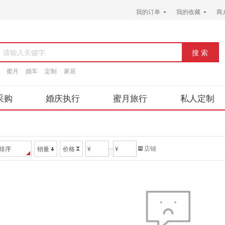
我的订单
我的收藏
商
请输入关键字
蜜月
婚车
定制
家居
采购
婚庆执行
蜜月旅行
私人定制
店铺
排序
销量
价格
¥
¥