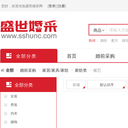
您好，欢迎光临盛世婚采网
[
登录
]
[
注册
]
请输入关
商品
热词 :
婚纱
蜜月
婚
店铺
首页
婚前采购
全部分类
全部
婚前采购
家居/家具/家纺
家纺类
被芯
>
>
>
>
全部分类
区域
默认排序
女装
男装
内衣
婚饰