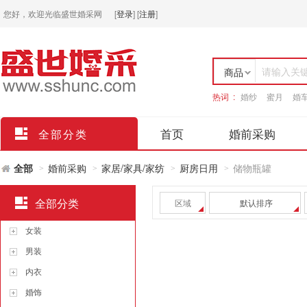
您好，欢迎光临盛世婚采网
[
登录
]
[
注册
]
请输入关
商品
热词 :
婚纱
蜜月
婚
店铺
首页
婚前采购
全部分类
全部
婚前采购
家居/家具/家纺
厨房日用
储物瓶罐
>
>
>
>
全部分类
区域
默认排序
女装
男装
内衣
婚饰