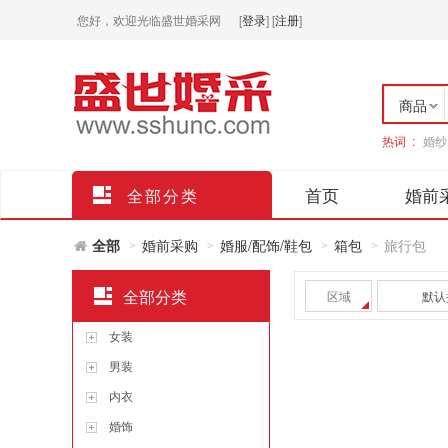
您好，欢迎光临盛世婚采网
[
登录
]
[
注册
]
商品
热词 :
婚纱
店铺
首页
婚前
全部分类
全部
婚前采购
婚服/配饰/鞋包
箱包
旅行包
>
>
>
>
全部分类
区域
默认
女装
男装
内衣
婚饰