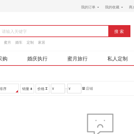
我的订单
我的收藏
商
请输入关键字
蜜月
婚车
定制
家居
采购
婚庆执行
蜜月旅行
私人定制
店铺
排序
销量
价格
¥
¥