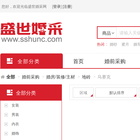
您好，欢迎光临盛世婚采网
[
登录
]
[
注册
]
请输入关
商品
热词 :
婚纱
蜜月
婚
店铺
首页
婚前采购
全部分类
全部
婚前采购
婚房/装修/主材
地砖
马赛克
>
>
>
>
全部分类
区域
默认排序
女装
男装
内衣
婚饰