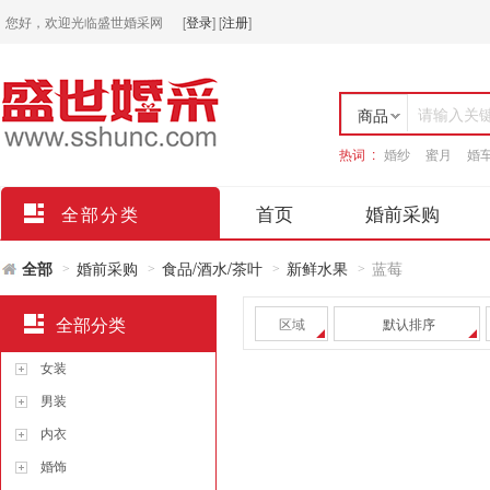
您好，欢迎光临盛世婚采网
[
登录
]
[
注册
]
请输入关
商品
热词 :
婚纱
蜜月
婚
店铺
首页
婚前采购
全部分类
全部
婚前采购
食品/酒水/茶叶
新鲜水果
蓝莓
>
>
>
>
全部分类
区域
默认排序
女装
男装
内衣
婚饰