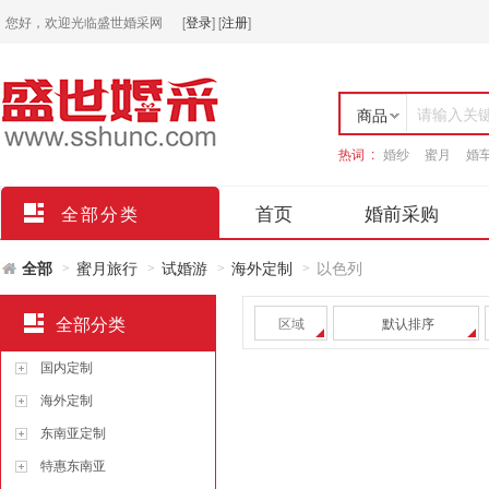
您好，欢迎光临盛世婚采网
[
登录
]
[
注册
]
请输入关
商品
热词 :
婚纱
蜜月
婚
店铺
首页
婚前采购
全部分类
全部
蜜月旅行
试婚游
海外定制
以色列
>
>
>
>
全部分类
区域
默认排序
国内定制
海外定制
东南亚定制
特惠东南亚