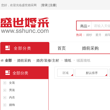
您好，欢迎光临盛世婚采网
[
登录
]
[
注册
]
请输入关
商品
热词 :
婚纱
蜜月
婚
店铺
首页
婚前采购
全部分类
全部
婚前采购
婚房/装修/主材
墙纸
绒面墙纸
>
>
>
>
全部分类
区域
默认排序
女装
男装
内衣
婚饰