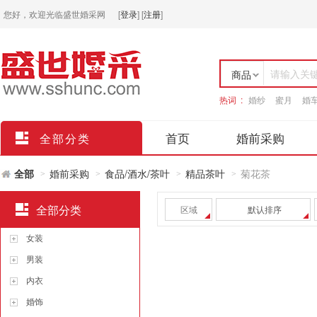
您好，欢迎光临盛世婚采网
[
登录
]
[
注册
]
请输入关
商品
热词 :
婚纱
蜜月
婚
店铺
首页
婚前采购
全部分类
全部
婚前采购
食品/酒水/茶叶
精品茶叶
菊花茶
>
>
>
>
全部分类
区域
默认排序
女装
男装
内衣
婚饰