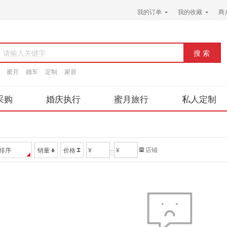
我的订单
我的收藏
商
请输入关键字
蜜月
婚车
定制
家居
采购
婚庆执行
蜜月旅行
私人定制
店铺
排序
销量
价格
¥
¥