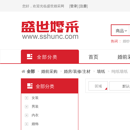
您好，欢迎光临盛世婚采网
[
登录
]
[
注册
]
商品
热词 :
婚纱
店铺
首页
婚前
全部分类
全部
婚前采购
婚房/装修/主材
墙纸
纯纸墙纸
>
>
>
>
全部分类
区域
默认
女装
男装
内衣
婚饰