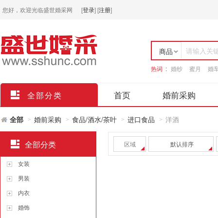
您好，欢迎光临盛世婚采网
[
登录
]
[
注册
]
请输入关
商品
热词 :
婚纱
蜜月
婚
店铺
首页
婚前采购
全部分类
全部
婚前采购
食品/酒水/茶叶
进口食品
洋酒
>
>
>
>
全部分类
区域
默认排序
女装
男装
内衣
婚饰