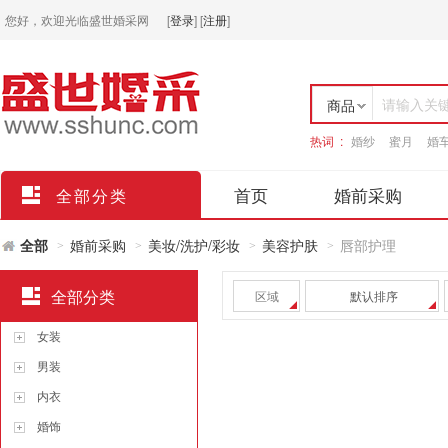
您好，欢迎光临盛世婚采网
[
登录
]
[
注册
]
请输入关
商品
热词 :
婚纱
蜜月
婚
店铺
首页
婚前采购
全部分类
全部
婚前采购
美妆/洗护/彩妆
美容护肤
唇部护理
>
>
>
>
全部分类
区域
默认排序
女装
男装
内衣
婚饰