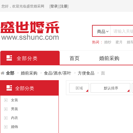
您好，欢迎光临盛世婚采网
[
登录
]
[
注册
]
请输入关
商品
热词 :
婚纱
蜜月
婚
店铺
首页
婚前采购
全部分类
全部
婚前采购
食品/酒水/茶叶
方便食品
面
>
>
>
>
全部分类
区域
默认排序
女装
男装
内衣
婚饰