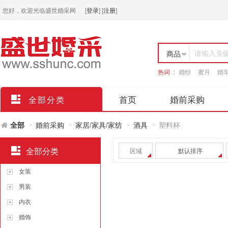
您好，欢迎光临盛世婚采网
[
登录
]
[
注册
]
请输入关
商品
热词 :
婚纱
蜜月
婚
店铺
首页
婚前采购
全部分类
全部
婚前采购
家居/家具/家纺
酒具
塑料杯
>
>
>
>
全部分类
区域
默认排序
女装
男装
内衣
婚饰