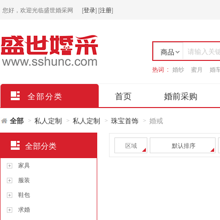
您好，欢迎光临盛世婚采网
[
登录
]
[
注册
]
请输入关
商品
热词 :
婚纱
蜜月
婚
店铺
首页
婚前采购
全部分类
全部
私人定制
私人定制
珠宝首饰
婚戒
>
>
>
>
全部分类
区域
默认排序
家具
服装
鞋包
求婚