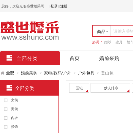
您好，欢迎光临盛世婚采网
[
登录
]
[
注册
]
请输入关
商品
热词 :
婚纱
蜜月
婚
店铺
首页
婚前采购
全部分类
全部
婚前采购
家电/数码/户外
户外包具
登山包
>
>
>
>
全部分类
区域
默认排序
女装
男装
内衣
婚饰