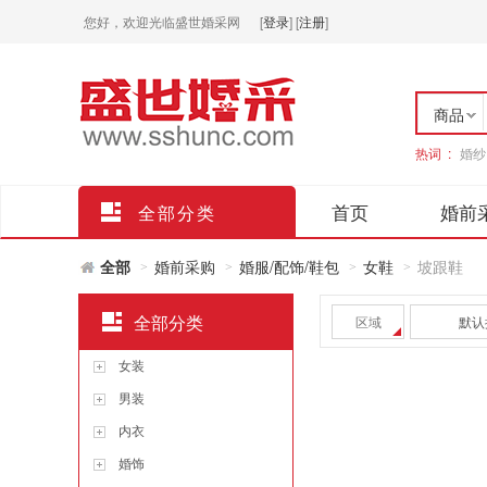
您好，欢迎光临盛世婚采网
[
登录
]
[
注册
]
商品
热词 :
婚纱
店铺
首页
婚前
全部分类
全部
婚前采购
婚服/配饰/鞋包
女鞋
坡跟鞋
>
>
>
>
全部分类
区域
默认
女装
男装
内衣
婚饰