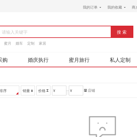
我的订单
我的收藏
商
请输入关键字
蜜月
婚车
定制
家居
采购
婚庆执行
蜜月旅行
私人定制
店铺
排序
销量
价格
¥
¥