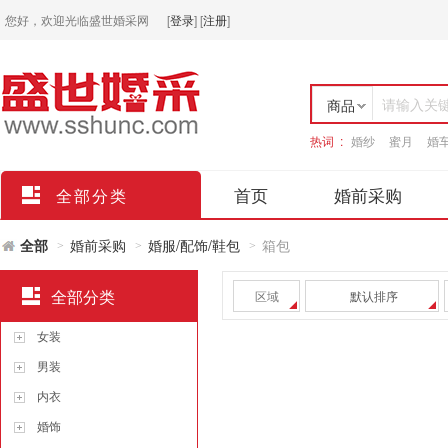
您好，欢迎光临盛世婚采网
[
登录
]
[
注册
]
请输入关
商品
热词 :
婚纱
蜜月
婚
店铺
首页
婚前采购
全部分类
全部
婚前采购
婚服/配饰/鞋包
箱包
>
>
>
全部分类
区域
默认排序
女装
男装
内衣
婚饰