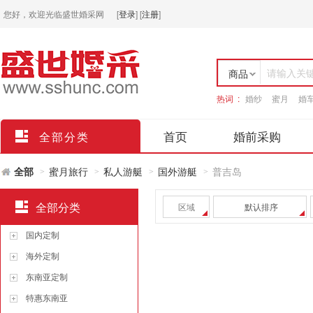
您好，欢迎光临盛世婚采网
[
登录
]
[
注册
]
请输入关
商品
热词 :
婚纱
蜜月
婚
店铺
首页
婚前采购
全部分类
全部
蜜月旅行
私人游艇
国外游艇
普吉岛
>
>
>
>
全部分类
区域
默认排序
国内定制
海外定制
东南亚定制
特惠东南亚