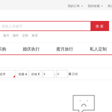
我的订单
我的收藏
商
请输入关键字
蜜月
婚车
定制
家居
采购
婚庆执行
蜜月旅行
私人定制
店铺
排序
销量
价格
¥
¥