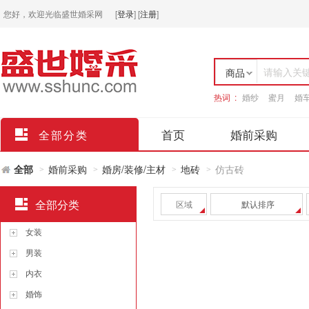
您好，欢迎光临盛世婚采网
[
登录
]
[
注册
]
请输入关
商品
热词 :
婚纱
蜜月
婚
店铺
首页
婚前采购
全部分类
全部
婚前采购
婚房/装修/主材
地砖
仿古砖
>
>
>
>
全部分类
区域
默认排序
女装
男装
内衣
婚饰