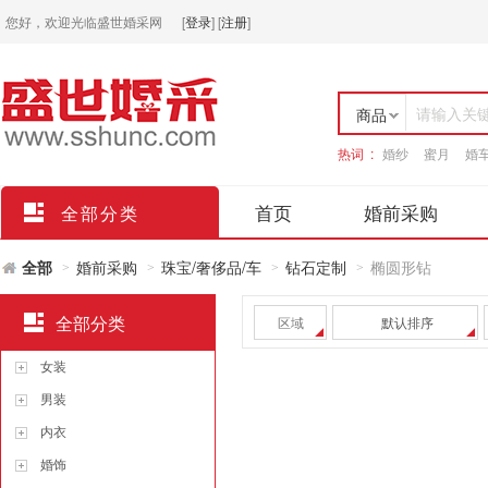
您好，欢迎光临盛世婚采网
[
登录
]
[
注册
]
请输入关
商品
热词 :
婚纱
蜜月
婚
店铺
首页
婚前采购
全部分类
全部
婚前采购
珠宝/奢侈品/车
钻石定制
椭圆形钻
>
>
>
>
全部分类
区域
默认排序
女装
男装
内衣
婚饰