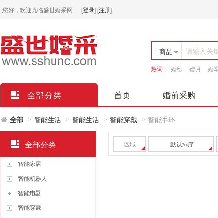
您好，欢迎光临盛世婚采网
[
登录
]
[
注册
]
请输入关
商品
热词 :
婚纱
蜜月
婚
店铺
首页
婚前采购
全部分类
全部
智能生活
智能生活
智能穿戴
智能手环
>
>
>
>
全部分类
区域
默认排序
智能家居
智能机器人
智能电器
智能穿戴