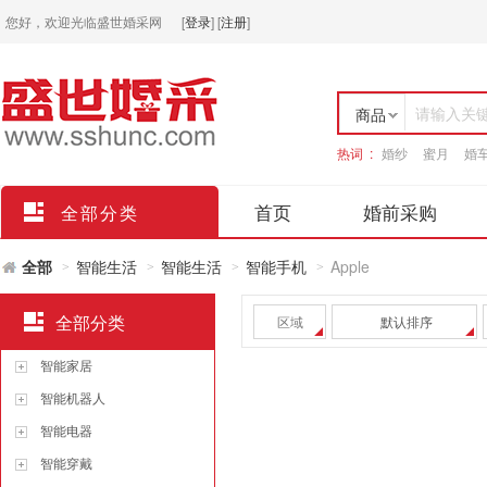
您好，欢迎光临盛世婚采网
[
登录
]
[
注册
]
请输入关
商品
热词 :
婚纱
蜜月
婚
店铺
首页
婚前采购
全部分类
全部
智能生活
智能生活
智能手机
Apple
>
>
>
>
全部分类
区域
默认排序
智能家居
智能机器人
智能电器
智能穿戴