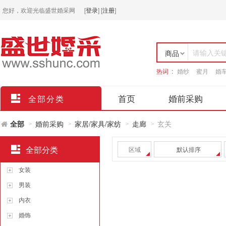
您好，欢迎光临盛世婚采网
[
登录
]
[
注册
]
请输入关
商品
热词 :
婚纱
蜜月
婚
店铺
首页
婚前采购
全部分类
全部
婚前采购
家居/家具/家纺
走廊
玄关
>
>
>
>
全部分类
区域
默认排序
女装
男装
内衣
婚饰