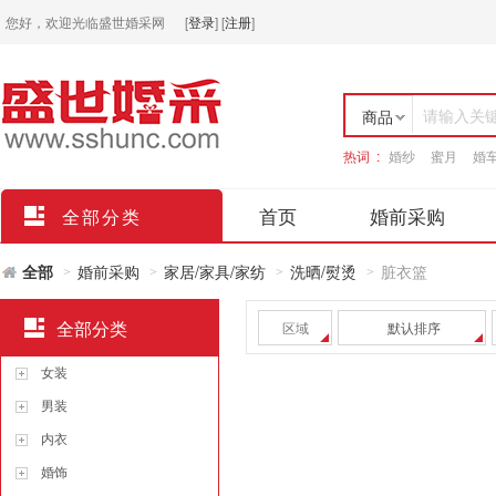
您好，欢迎光临盛世婚采网
[
登录
]
[
注册
]
请输入关
商品
热词 :
婚纱
蜜月
婚
店铺
首页
婚前采购
全部分类
全部
婚前采购
家居/家具/家纺
洗晒/熨烫
脏衣篮
>
>
>
>
全部分类
区域
默认排序
女装
男装
内衣
婚饰