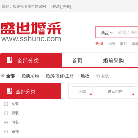
您好，欢迎光临盛世婚采网
[
登录
]
[
注册
]
请输入关
商品
热词 :
婚纱
蜜月
婚
店铺
首页
婚前采购
全部分类
全部
婚前采购
婚房/装修/主材
地板
竹地板
>
>
>
>
全部分类
区域
默认排序
女装
男装
内衣
婚饰