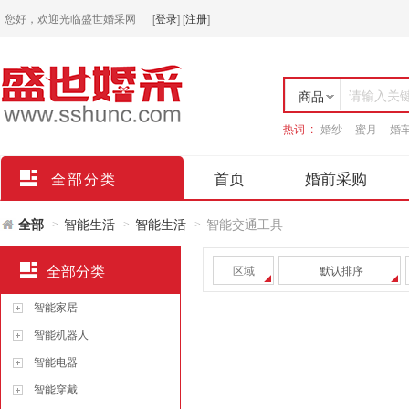
您好，欢迎光临盛世婚采网
[
登录
]
[
注册
]
请输入关
商品
热词 :
婚纱
蜜月
婚
店铺
首页
婚前采购
全部分类
全部
智能生活
智能生活
智能交通工具
>
>
>
全部分类
区域
默认排序
智能家居
智能机器人
智能电器
智能穿戴