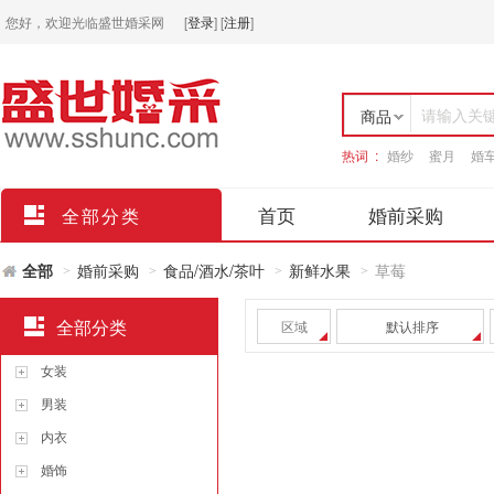
您好，欢迎光临盛世婚采网
[
登录
]
[
注册
]
请输入关
商品
热词 :
婚纱
蜜月
婚
店铺
首页
婚前采购
全部分类
全部
婚前采购
食品/酒水/茶叶
新鲜水果
草莓
>
>
>
>
全部分类
区域
默认排序
女装
男装
内衣
婚饰