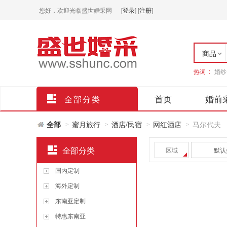
您好，欢迎光临盛世婚采网
[
登录
]
[
注册
]
商品
热词 :
婚纱
店铺
首页
婚前
全部分类
全部
蜜月旅行
酒店/民宿
网红酒店
马尔代夫
>
>
>
>
全部分类
区域
默认
国内定制
海外定制
东南亚定制
特惠东南亚