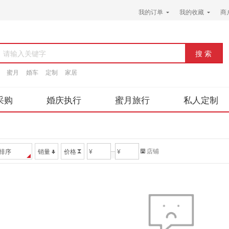
我的订单
我的收藏
商
请输入关键字
蜜月
婚车
定制
家居
采购
婚庆执行
蜜月旅行
私人定制
店铺
排序
销量
价格
¥
¥