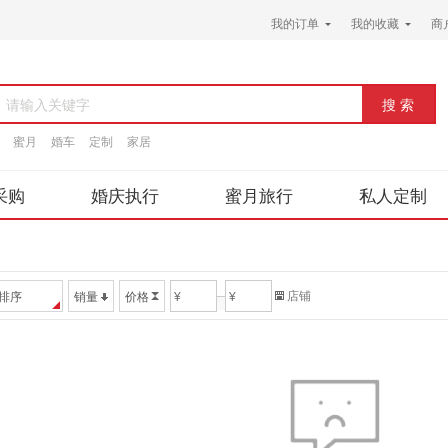
我的订单
我的收藏
商
请输入关键字
蜜月
婚车
定制
家居
采购
婚庆执行
蜜月旅行
私人定制
店铺
排序
销量
价格
¥
¥