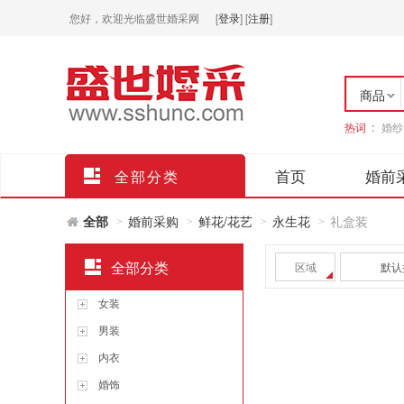
您好，欢迎光临盛世婚采网
[
登录
]
[
注册
]
商品
热词 :
婚纱
店铺
首页
婚前
全部分类
全部
婚前采购
鲜花/花艺
永生花
礼盒装
>
>
>
>
全部分类
区域
默认
女装
男装
内衣
婚饰