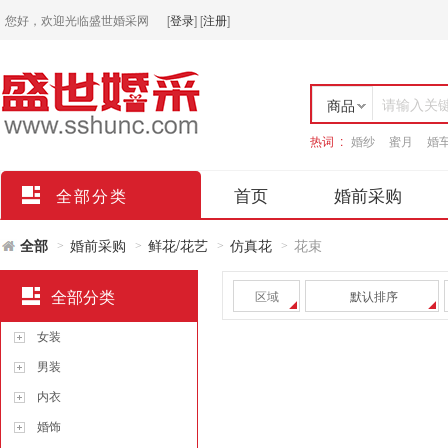
您好，欢迎光临盛世婚采网
[
登录
]
[
注册
]
请输入关
商品
热词 :
婚纱
蜜月
婚
店铺
首页
婚前采购
全部分类
全部
婚前采购
鲜花/花艺
仿真花
花束
>
>
>
>
全部分类
区域
默认排序
女装
男装
内衣
婚饰