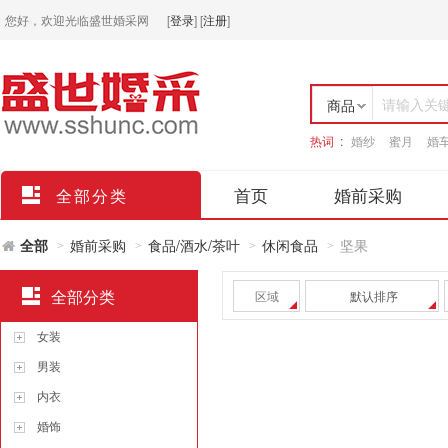
您好，欢迎光临盛世婚采网
[
登录
]
[
注册
]
请输入关
商品
热词 :
婚纱
蜜月
婚
店铺
首页
婚前采购
全部分类
全部
婚前采购
食品/酒水/茶叶
休闲食品
坚果
>
>
>
>
全部分类
区域
默认排序
女装
男装
内衣
婚饰