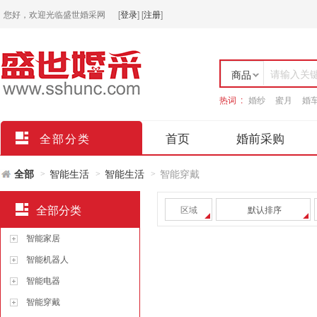
您好，欢迎光临盛世婚采网
[
登录
]
[
注册
]
请输入关
商品
热词 :
婚纱
蜜月
婚
店铺
首页
婚前采购
全部分类
全部
智能生活
智能生活
智能穿戴
>
>
>
全部分类
区域
默认排序
智能家居
智能机器人
智能电器
智能穿戴