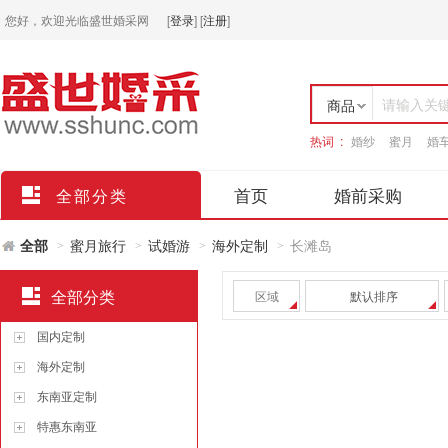
您好，欢迎光临盛世婚采网
[
登录
]
[
注册
]
请输入关
商品
热词 :
婚纱
蜜月
婚
店铺
首页
婚前采购
全部分类
全部
蜜月旅行
试婚游
海外定制
长滩岛
>
>
>
>
全部分类
区域
默认排序
国内定制
海外定制
东南亚定制
特惠东南亚