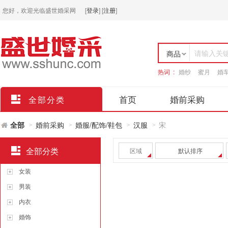
您好，欢迎光临盛世婚采网
[
登录
]
[
注册
]
请输入关
商品
热词 :
婚纱
蜜月
婚
店铺
首页
婚前采购
全部分类
全部
婚前采购
婚服/配饰/鞋包
汉服
宋
>
>
>
>
全部分类
区域
默认排序
女装
男装
内衣
婚饰