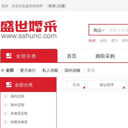
您好，欢迎光临盛世婚采网
[
登录
]
[
注册
]
请输入关
商品
热词 :
婚纱
蜜月
婚
店铺
首页
婚前采购
全部分类
全部
蜜月旅行
私人游艇
国内游艇
青岛
>
>
>
>
全部分类
区域
默认排序
国内定制
海外定制
东南亚定制
特惠东南亚