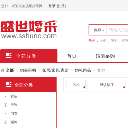
您好，欢迎光临盛世婚采网
[
登录
]
[
注册
]
请输入关
商品
热词 :
婚纱
蜜月
婚
店铺
首页
婚前采购
全部分类
全部
婚前采购
家居/家具/家纺
婚礼用品
礼炮
>
>
>
>
全部分类
区域
默认排序
女装
男装
内衣
婚饰