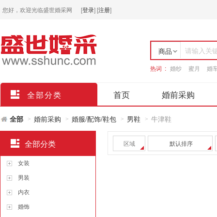
您好，欢迎光临盛世婚采网
[
登录
]
[
注册
]
请输入关
商品
热词 :
婚纱
蜜月
婚
店铺
首页
婚前采购
全部分类
全部
婚前采购
婚服/配饰/鞋包
男鞋
牛津鞋
>
>
>
>
全部分类
区域
默认排序
女装
男装
内衣
婚饰