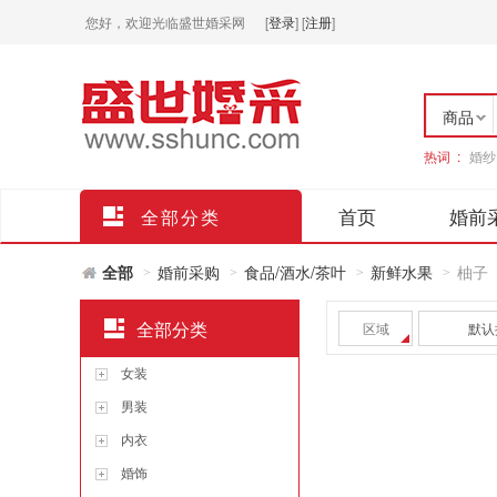
您好，欢迎光临盛世婚采网
[
登录
]
[
注册
]
商品
热词 :
婚纱
店铺
首页
婚前
全部分类
全部
婚前采购
食品/酒水/茶叶
新鲜水果
柚子
>
>
>
>
全部分类
区域
默认
女装
男装
内衣
婚饰