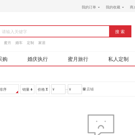
我的订单
我的收藏
商
请输入关键字
蜜月
婚车
定制
家居
采购
婚庆执行
蜜月旅行
私人定制
店铺
排序
销量
价格
¥
¥